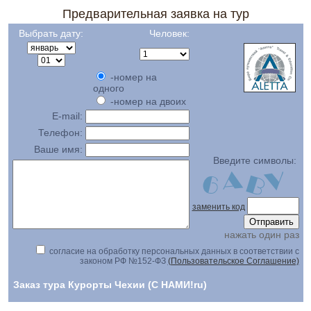
Предварительная заявка на тур
Выбрать дату:
Человек:
-номер на
одного
-номер на двоих
E-mail:
Телефон:
Ваше имя:
Введите символы:
заменить код
нажать один раз
согласие на обработку персональных данных в соответствии с
законом РФ №152-ФЗ
(Пользовательское Соглашение)
Заказ тура Курорты Чехии (С НАМИ!ru)