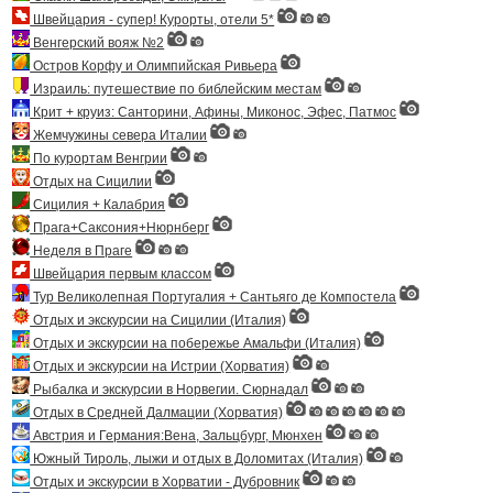
Швейцария - супер! Курорты, отели 5*
Венгерский вояж №2
Остров Корфу и Олимпийская Ривьера
Израиль: путешествие по библейским местам
Крит + круиз: Санторини, Афины, Миконос, Эфес, Патмос
Жемчужины севера Италии
По курортам Венгрии
Отдых на Сицилии
Сицилия + Калабрия
Прага+Саксония+Нюрнберг
Неделя в Праге
Швейцария первым классом
Тур Великолепная Португалия + Сантьяго де Компостела
Отдых и экскурсии на Сицилии (Италия)
Отдых и экскурсии на побережье Амальфи (Италия)
Отдых и экскурсии на Истрии (Хорватия)
Рыбалка и экскурсии в Норвегии. Сюрнадал
Отдых в Средней Далмации (Хорватия)
Австрия и Германия:Вена, Зальцбург, Мюнхен
Южный Тироль, лыжи и отдых в Доломитах (Италия)
Отдых и экскурсии в Хорватии - Дубровник