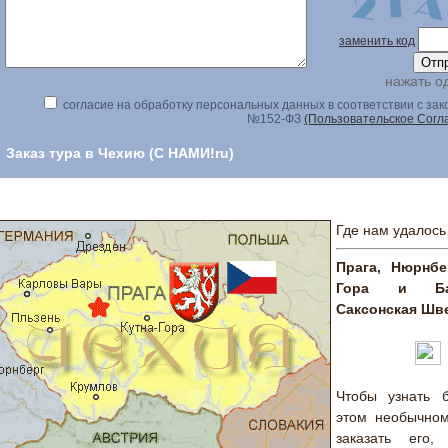
заменить код
нажать о
согласие на обработку персональных данных в соответствии с за
№152-ФЗ
(Пользовательское Согл
Заказ тура в Чехию (С НАМИ!ru)
Где нам удалось
Прага, Нюрнбер
Гора и Ба
Саксонская Шв
Чтобы узнать 
этом необычном
заказать его, 