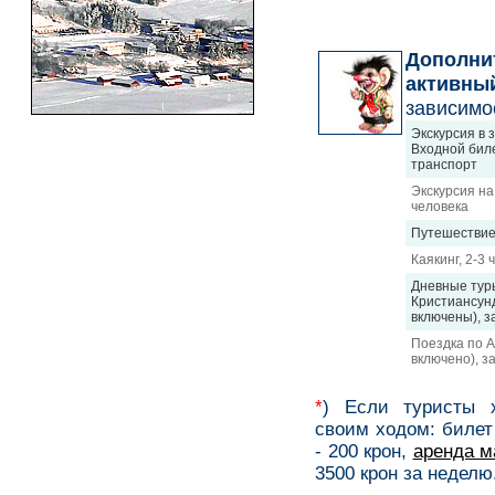
Дополн
активны
зависимо
Экскурсия в 
Входной биле
транспорт
Экскурсия на
человека
Путешествие 
Каякинг, 2-3 
Дневные туры
Кристиансун
включены), з
Поездка по А
включено), з
*
) Если туристы 
своим ходом: билет
- 200 крон,
аренда 
3500 крон за неделю