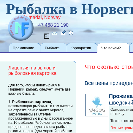
Рыбалка в Норвег
Surnadal, Norway
+47 468 21 190
Проживание
Рыбалка
Корпоратив
Что почем?
Что сколько ст
Лицензия на вылов и
рыболовная карточка
Все цены приведен
Для того, чтобы ловить рыбу в
Норвегии, рыбаку следует иметь две
важные бумаги.
Прожива
шведский
1.
Рыболовная карточка
,
позволяющая рыбачить в том числе и
Одноместный
на отрезке реки с обоих берегов,
пятницу
закреплённом за Отелем,
протяженностью в 2 км, рассчитанном
То же, с пят
на 10 рыбаков. Рыболовная карточка
предназначена для вылова рыбы в
Летние цены 
реках и озерах (для морской рыбалки