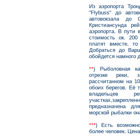
Из аэропорта Тро
"Flybuss" до автов
автовокзала до 
Кристиансунда ре
аэропорта. В пути 
стоимость ок. 200
платят вместе, т
Добраться до Вар
обойдется намного 
**
) Рыболовная ка
отрезке реки, 
рассчитанном на 10
обоих берегов. Её 
владельцев
участках,закреплен
предназначена д
морской рыбалки она
***
) Есть возможн
более человек. Цена