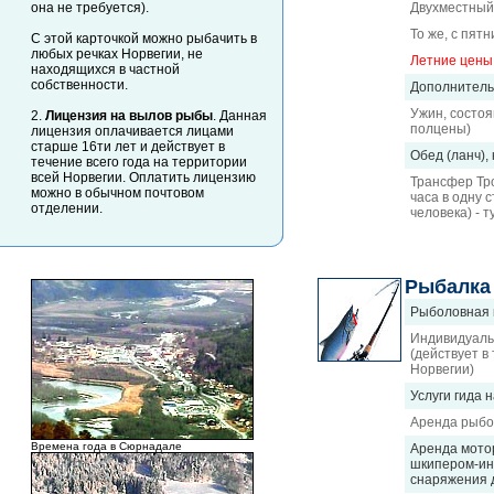
она не требуется).
Двухместный 
То же, с пят
С этой карточкой можно рыбачить в
любых речках Норвегии, не
Летние цены 
находящихся в частной
собственности.
Дополнитель
Ужин, состоя
2.
Лицензия на вылов рыбы
. Данная
полцены)
лицензия оплачивается лицами
старше 16ти лет и действует в
Обед (ланч),
течение всего года на территории
всей Норвегии. Оплатить лицензию
Трансфер Тр
можно в обычном почтовом
часа в одну 
отделении.
человека) - 
Рыбалка
Рыболовная к
Индивидуаль
(действует в
Норвегии)
Услуги гида н
Аренда рыбо
Времена года в Сюрнадале
Аренда мотор
шкипером-ин
снаряжения д