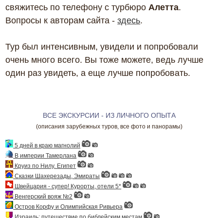
свяжитесь по телефону с турбюро
Алетта
.
Вопросы к авторам сайта -
здесь
.
Тур был интенсивным, увидели и попробовали
очень много всего. Вы тоже можете, ведь лучше
один раз увидеть, а еще лучше попробовать.
ВСЕ ЭКСКУРСИИ - ИЗ ЛИЧНОГО ОПЫТА
(описания зарубежных туров, все фото и панорамы)
5 дней в краю магнолий
В империи Тамерлана
Круиз по Нилу. Египет
Сказки Шахерезады, Эмираты
Швейцария - супер! Курорты, отели 5*
Венгерский вояж №2
Остров Корфу и Олимпийская Ривьера
Израиль: путешествие по библейским местам