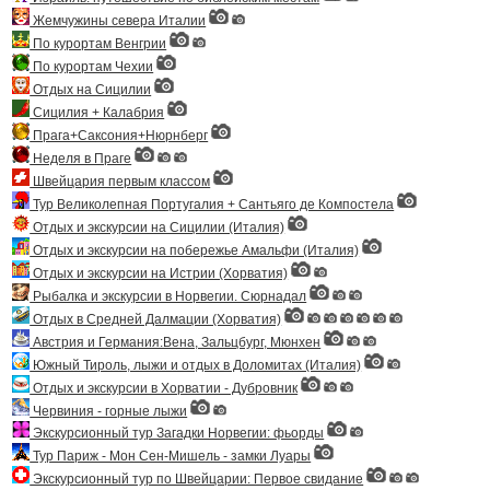
Жемчужины севера Италии
По курортам Венгрии
По курортам Чехии
Отдых на Сицилии
Сицилия + Калабрия
Прага+Саксония+Нюрнберг
Неделя в Праге
Швейцария первым классом
Тур Великолепная Португалия + Сантьяго де Компостела
Отдых и экскурсии на Сицилии (Италия)
Отдых и экскурсии на побережье Амальфи (Италия)
Отдых и экскурсии на Истрии (Хорватия)
Рыбалка и экскурсии в Норвегии. Сюрнадал
Отдых в Средней Далмации (Хорватия)
Австрия и Германия:Вена, Зальцбург, Мюнхен
Южный Тироль, лыжи и отдых в Доломитах (Италия)
Отдых и экскурсии в Хорватии - Дубровник
Червиния - горные лыжи
Экскурсионный тур Загадки Норвегии: фьорды
Тур Париж - Мон Сен-Мишель - замки Луары
Экскурсионный тур по Швейцарии: Первое свидание