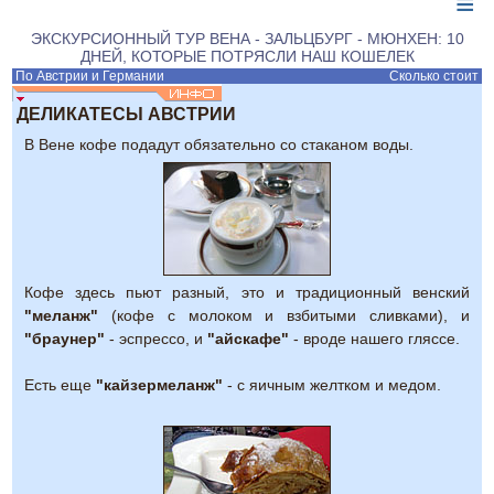
≡
ЭКСКУРСИОННЫЙ ТУР ВЕНА - ЗАЛЬЦБУРГ - МЮНХЕН: 10
ДНЕЙ, КОТОРЫЕ ПОТРЯСЛИ НАШ КОШЕЛЕК
По Австрии и Германии
Сколько стоит
ДЕЛИКАТЕСЫ АВСТРИИ
В Вене кофе подадут обязательно со стаканом воды.
Кофе здесь пьют разный, это и традиционный венский
"меланж"
(кофе с молоком и взбитыми сливками), и
"браунер"
- эспрессо, и
"айскафе"
- вроде нашего гляссе.
Есть еще
"кайзермеланж"
- с яичным желтком и медом.