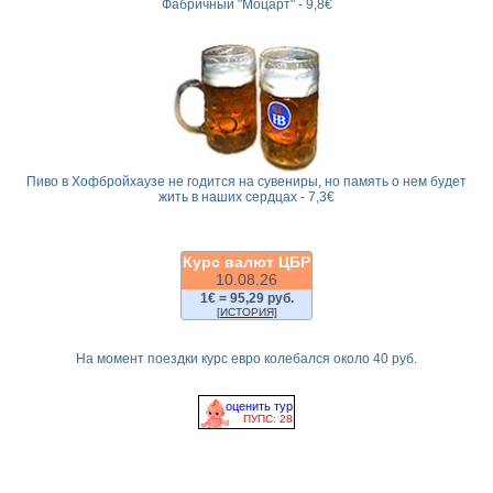
Фабричный "Моцарт" - 9,8€
Пиво в Хофбройхаузе не годится на сувениры, но память о нем будет
жить в наших сердцах - 7,3€
Курс валют ЦБР
10.08.26
1€ = 95,29 руб.
[ИСТОРИЯ]
На момент поездки курс евро колебался около 40 руб.
оценить тур
ПУПС: 28