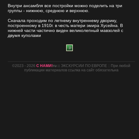
Внутри ансамбля все постройки можно поделить на три
группы - нижнюю, среднюю и верхнюю.
Сначала проходим по летнему внутреннему дворику,
построенному в 1910г. в честь матери эмира Хусейна. В
нижней части частично виден великолепный мавзолей с
двумя куполами
©2023 - 2026
С НАМИ!
ru ::
ЭКСКУРСИИ ПО ЕВРОПЕ :: При любой
публикации материалов ссылка на сайт обязательна