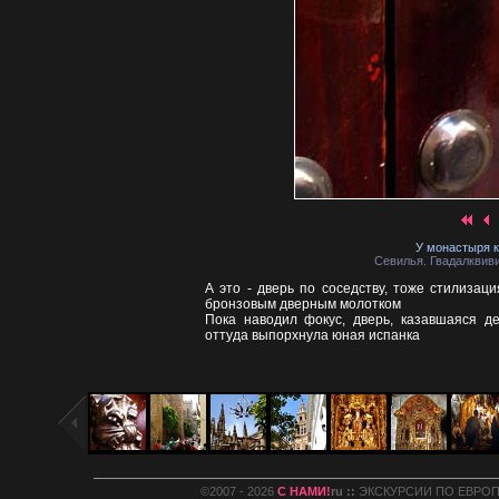
У монастыря к
Севилья. Гвадалквиви
А это - дверь по соседству, тоже стилизац
бронзовым дверным молотком
Пока наводил фокус, дверь, казавшаяся де
оттуда выпорхнула юная испанка
©2007 - 2026
С НАМИ!
ru ::
ЭКСКУРСИИ ПО ЕВРОПЕ :