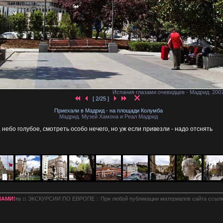
Испания глазами очевидцев - Мадрид. 200
[ 2/25 ]
Приехали в Мадрид - на площади Колумба
Мадрид. Музей Хамона и Реал Мадрид
 небо голубое, смотреть особо нечего, но уж если привезли - надо отснять
НАМИ!
ru ::
ЭКСКУРСИИ ПО ЕВРОПЕ :: При любой публикации материалов сайта ссылк