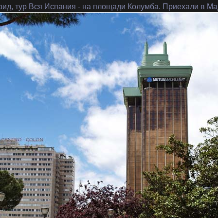
ид, тур Вся Испания
- на площади Колумба. Приехали в М