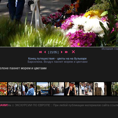
Испания гла
[ 21/35 ]
Конец путешествия - цветы на на бульваре
Барселона. Воздух пахнет морем и цветами
селоне пахнет морем и цветами
НАМИ!
ru ::
ЭКСКУРСИИ ПО ЕВРОПЕ :: При любой публикации материалов сайта ссылк