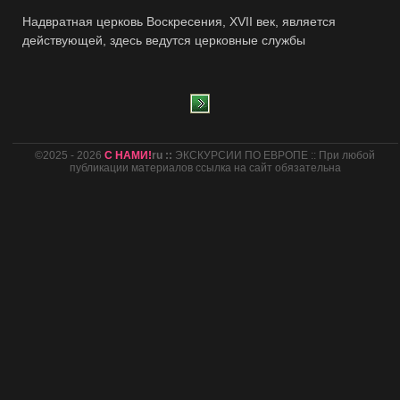
Надвратная церковь Воскресения, XVII век, является
действующей, здесь ведутся церковные службы
©2025 - 2026
С НАМИ!
ru ::
ЭКСКУРСИИ ПО ЕВРОПЕ :: При любой
публикации материалов ссылка на сайт обязательна