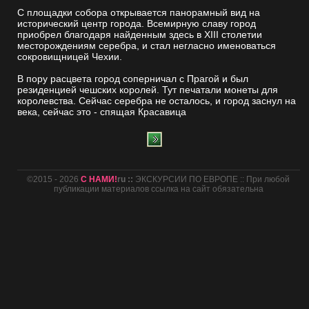
С площадки собора открывается панорамный вид на
исторический центр города. Всемирную славу город
приобрел благодаря найденным здесь в XIII столетии
месторождениям серебра, и стал негласно именоваться
сокровищницей Чехии.
В пору расцвета город соперничал с Прагой и был
резиденцией чешских королей. Тут печатали монеты для
королевства. Сейчас серебра не осталось, и город заснул на
века, сейчас это - спящая Красавица
©2015 - 2026
С НАМИ!
ru ::
ЭКСКУРСИИ ПО ЕВРОПЕ :: При любой
публикации материалов ссылка на сайт обязательна