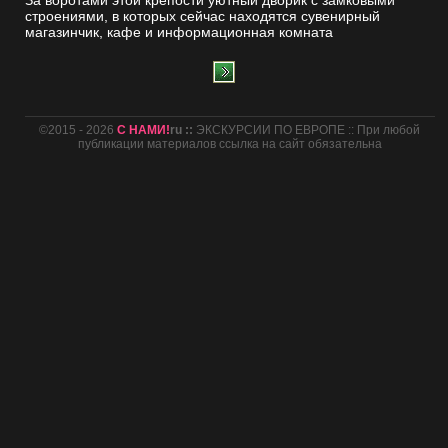
За воротами этой крепости уютный дворик с замковыми
строениями, в которых сейчас находятся сувенирный
магазинчик, кафе и информационная комната
©2015 - 2026
С НАМИ!
ru ::
ЭКСКУРСИИ ПО ЕВРОПЕ :: При любой
публикации материалов ссылка на сайт обязательна