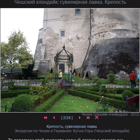
Чешский клондайк
: сувенирная лавка. Крепость
Чехия глазами очевидцев - 2015
[ 2/18 ]
Крепость, сувенирная лавка
Экскурсии по Чехии и Германии: Кутна-Гора (Чешский клондайк)