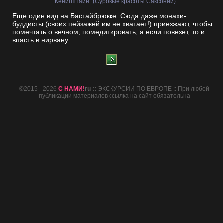
"Кёнигштайн" (Суровые красоты Саксонии)
Еще один вид на Бастайбрюкке. Сюда даже монахи-
буддисты (своих пейзажей им не хватает!) приезжают, чтобы
помечтать о вечном, помедитировать, а если повезет, то и
впасть в нирвану
©2015 - 2026
С НАМИ!
ru ::
ЭКСКУРСИИ ПО ЕВРОПЕ :: При любой
публикации материалов ссылка на сайт обязательна