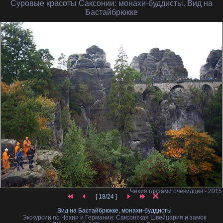
Суровые красоты Саксонии
: монахи-буддисты. Вид на
Бастайбрюкке
Чехия глазами очевидцев - 2015
[ 18/24 ]
Вид на Бастайбрюкке, монахи-буддисты
Экскурсии по Чехии и Германии: Саксонская Швейцария и замок