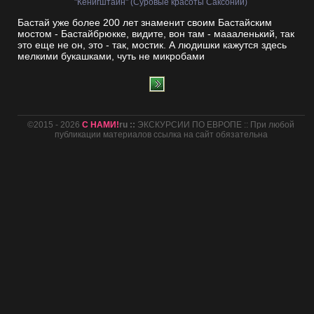
"Кёнигштайн" (Суровые красоты Саксонии)
Бастай уже более 200 лет знаменит своим Бастайским
мостом - Бастайбрюкке, видите, вон там - маааленький, так
это еще не он, это - так, мостик. А людишки кажутся здесь
мелкими букашками, чуть не микробами
©2015 - 2026
С НАМИ!
ru ::
ЭКСКУРСИИ ПО ЕВРОПЕ :: При любой
публикации материалов ссылка на сайт обязательна