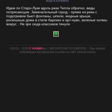
вода в Богемии)
Идем по Старо-Луке вдоль реки Тепла обратно, виды
потрясающие. Замечательный город - прямо из реки с
подогревом бьют фонтаны, шпили, медные крыши,
роскошные дома в стиле барокко и арт-нуво, зеленые холмы
вокруг... Не зря сюда классиков тянуло
©2015 - 2026
С НАМИ!
ru ::
ЭКСКУРСИИ ПО ЕВРОПЕ :: При любой
публикации материалов ссылка на сайт обязательна