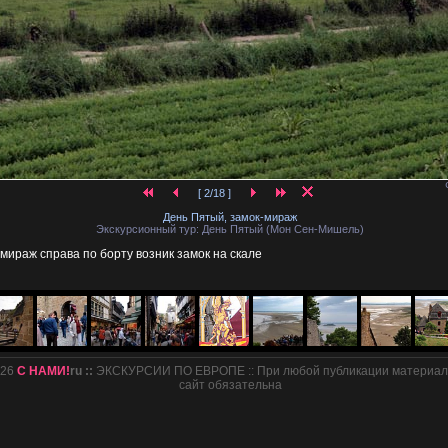
[ 2/18 ]
День Пятый, замок-мираж
Экскурсионный тур: День Пятый (Мон Сен-Мишель)
 мираж справа по борту возник замок на скале
026
С НАМИ!
ru ::
ЭКСКУРСИИ ПО ЕВРОПЕ :: При любой публикации материало
сайт обязательна