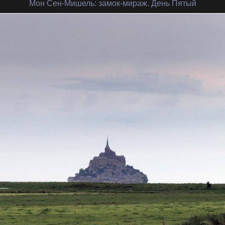
Мон Сен-Мишель
: замок-мираж. День Пятый