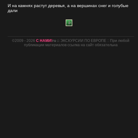
И на камнях растут деревья, а на вершинах снег и голубые
дали
©2009 - 2026
С НАМИ!
ru ::
ЭКСКУРСИИ ПО ЕВРОПЕ :: При любой
публикации материалов ссылка на сайт обязательна