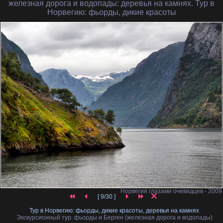
железная дорога и водопады
: деревья на камнях. Тур в
Норвегию: фьорды, дикие красоты
Норвегия глазами очевидцев - 2009
[ 9/30 ]
Тур в Норвегию: фьорды, дикие красоты, деревья на камнях
Экскурсионный тур: фьорды и Берген (железная дорога и водопады)