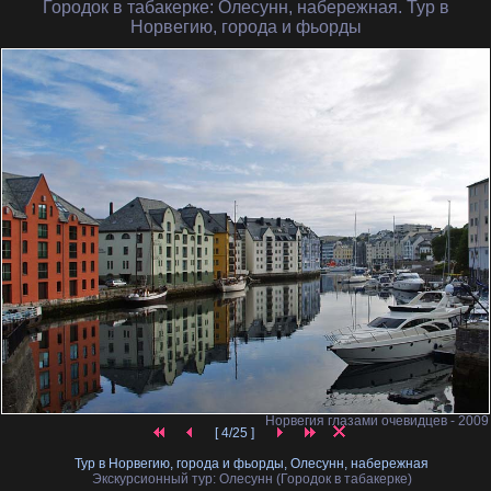
Городок в табакерке
: Олесунн, набережная. Тур в
Норвегию, города и фьорды
Норвегия глазами очевидцев - 2009
[ 4/25 ]
Тур в Норвегию, города и фьорды, Олесунн, набережная
Экскурсионный тур: Олесунн (Городок в табакерке)