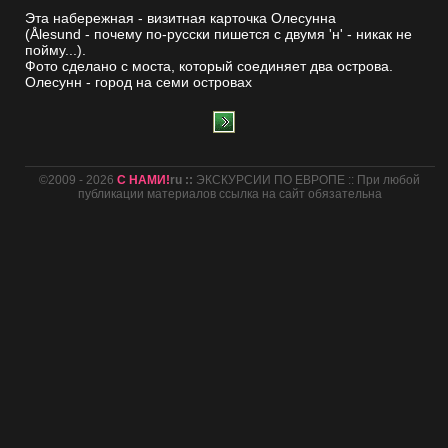
Эта набережная - визитная карточка Олесунна
(Ålesund - почему по-русски пишется с двумя 'н' - никак не
пойму...).
Фото сделано с моста, который соединяет два острова.
Олесунн - город на семи островах
©2009 - 2026
С НАМИ!
ru ::
ЭКСКУРСИИ ПО ЕВРОПЕ :: При любой
публикации материалов ссылка на сайт обязательна