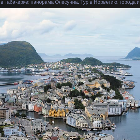
 в табакерке
: панорама Олесунна. Тур в Норвегию, города 