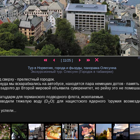
Н
[ 11/25 ]
Тур в Норвегию, города и фьорды, панорама Олесунна
Экскурсионный тур: Олесунн (Городок в табакерке)
д сверху - прелестный городок.
 куда мы вскарабкались на автобусе, находятся пара немецких дотов - память
задолго до Второй мировой объявила суверенитет, но рейху это не помешал
атцдарм для германского подводного флота, ископаемые.
зводили тяжелую воду (D
O): для нацистского ядерного 'оружия возмезд
2
успели...