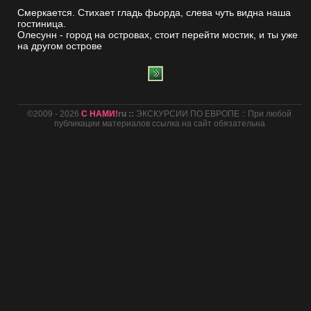
Смеркается. Стихает гладь фьорда, слева чуть видна наша
гостиница.
Олесунн - город на островах, стоит перейти мостик, и ты уже
на другом острове
©2009 - 2026
С НАМИ!
ru ::
ЭКСКУРСИИ ПО ЕВРОПЕ :: При любой
публикации материалов ссылка на сайт обязательна