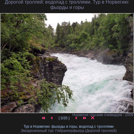
Дорогой троллей
: водопад с троллями. Тур в Норвегию:
фьорды и горы
Норвегия глазами очевидцев - 2009
[ 3/35 ]
Тур в Норвегию: фьорды и горы, водопад с троллями
Экскурсионный тур: Гейрангерфьорд (Дорогой троллей)