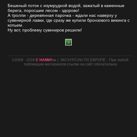
Бешеный поток с изумрудной водой, зажатый в каменные
берега, поросшие лесом - здорово!
А тролли - деревянная парочка - ждали нас наверху у
сувенирной лавки, где сразу же купили бронзового викинга с
копьем.
Ну вот, проблему сувениров решили!
©2009 - 2026
С НАМИ!
ru ::
ЭКСКУРСИИ ПО ЕВРОПЕ :: При любой
публикации материалов ссылка на сайт обязательна