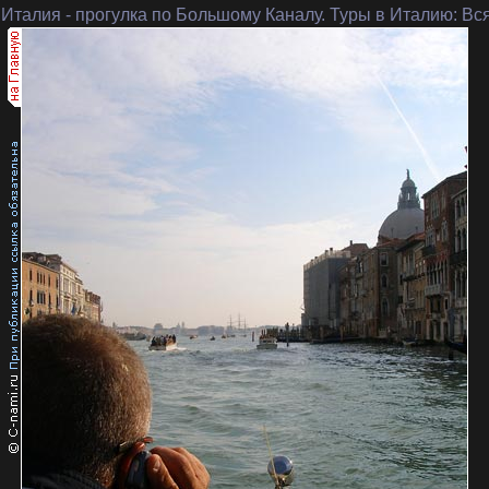
 Италия
- прогулка по Большому Каналу. Туры в Италию: Вс