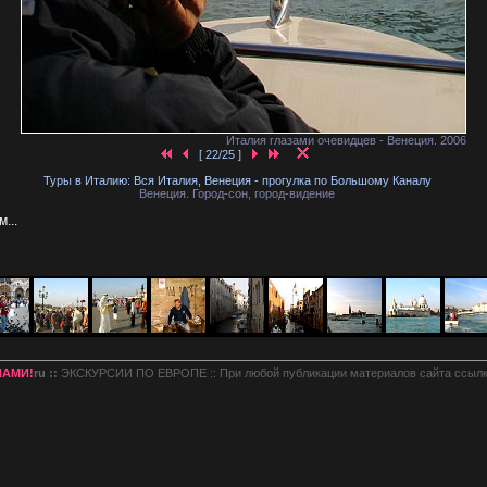
Италия глазами очевидцев - Венеция. 2006
[ 22/25 ]
Туры в Италию: Вся Италия, Венеция - прогулка по Большому Каналу
Венеция. Город-сон, город-видение
...
НАМИ!
ru ::
ЭКСКУРСИИ ПО ЕВРОПЕ :: При любой публикации материалов сайта ссылк