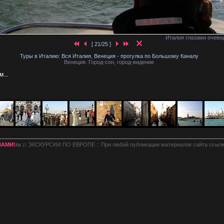
Италия глазами очевид
[ 21/25 ]
Туры в Италию: Вся Италия, Венеция - прогулка по Большому Каналу
Венеция. Город-сон, город-видение
...
НАМИ!
ru ::
ЭКСКУРСИИ ПО ЕВРОПЕ :: При любой публикации материалов сайта ссылк