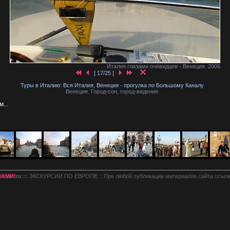
Италия глазами очевидцев - Венеция. 2006
[ 17/25 ]
Туры в Италию: Вся Италия, Венеция - прогулка по Большому Каналу
Венеция. Город-сон, город-видение
...
НАМИ!
ru ::
ЭКСКУРСИИ ПО ЕВРОПЕ :: При любой публикации материалов сайта ссылк