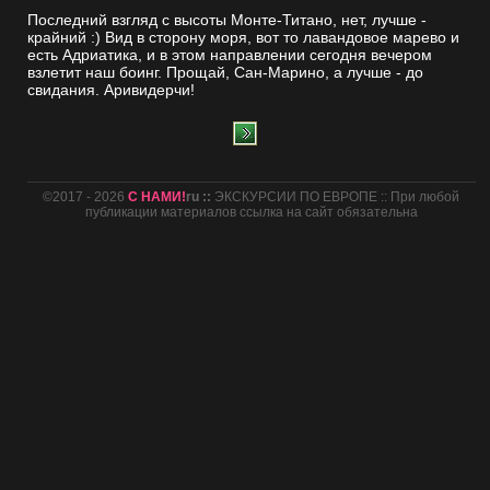
Последний взгляд с высоты Монте-Титано, нет, лучше -
крайний :) Вид в сторону моря, вот то лавандовое марево и
есть Адриатика, и в этом направлении сегодня вечером
взлетит наш боинг. Прощай, Сан-Марино, а лучше - до
свидания. Аривидерчи!
©2017 - 2026
С НАМИ!
ru ::
ЭКСКУРСИИ ПО ЕВРОПЕ :: При любой
публикации материалов ссылка на сайт обязательна