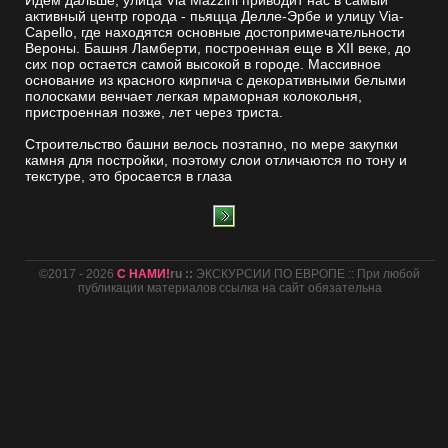
Идем дальше, улица Via Mazzini приводит нас в самый
активный центр города - пьяцца Делле-Эрбе и улицу Via-
Capello, где находятся основные достопримечательности
Вероны. Башня Ламберти, построенная еще в XII веке, до
сих пор остается самой высокой в городе. Массивное
основание из красного кирпича с декоративными белыми
полосками венчает легкая мраморная колокольня,
пристроенная позже, лет через триста.
Строительство башни велось поэтапно, по мере закупки
камня для постройки, поэтому слои отличаются по тону и
текстуре, это бросается в глаза
©2017 - 2026
С НАМИ!
ru ::
ЭКСКУРСИИ ПО ЕВРОПЕ :: При любой
публикации материалов ссылка на сайт обязательна