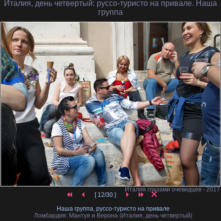
Италия, день четвертый
: руссо-туристо на привале. Наша
группа
Италия глазами очевидцев - 2017
[ 12/30 ]
Наша группа, руссо-туристо на привале
Ломбардия: Мантуя и Верона (Италия, день четвертый)