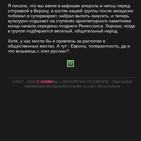
Я писала, что мы взяли в кафешке апероль и чипсы перед
отправкой в Верону, а костяк нашей группы после экскурсии
побежал в супермаркет, набрал выпить-закусить, и теперь
культурно отдыхает на ступенях архитектурного памятника
конца начала середины позднего Ренессанса. Хорошо, когда
в группе подбирается веселый, общительный народ.
Хотя, у нас могли бы и привлечь за распитие в
общественных местах. А тут - Европа, толерантность, да и
что возьмешь с этих русских?..
©2017 - 2026
С НАМИ!
ru ::
ЭКСКУРСИИ ПО ЕВРОПЕ :: При любой
публикации материалов ссылка на сайт обязательна