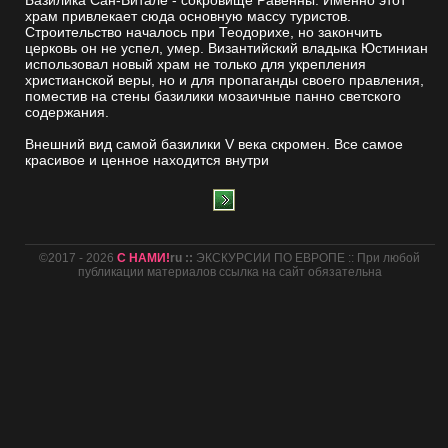
Базилика Сан-Витале - сокровище Равенны. Именно этот
храм привлекает сюда основную массу туристов.
Строительство началось при Теодорихе, но закончить
церковь он не успел, умер. Византийский владыка Юстиниан
использовал новый храм не только для укрепления
христианской веры, но и для пропаганды своего правления,
поместив на стены базилики мозаичные панно светского
содержания.
Внешний вид самой базилики V века скромен. Все самое
красивое и ценное находится внутри
©2017 - 2026
С НАМИ!
ru ::
ЭКСКУРСИИ ПО ЕВРОПЕ :: При любой
публикации материалов ссылка на сайт обязательна