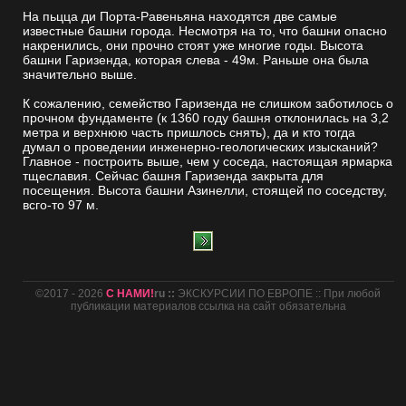
На пьцца ди Порта-Равеньяна находятся две самые
известные башни города. Несмотря на то, что башни опасно
накренились, они прочно стоят уже многие годы. Высота
башни Гаризенда, которая слева - 49м. Раньше она была
значительно выше.
К сожалению, семейство Гаризенда не слишком заботилось о
прочном фундаменте (к 1360 году башня отклонилась на 3,2
метра и верхнюю часть пришлось снять), да и кто тогда
думал о проведении инженерно-геологических изысканий?
Главное - построить выше, чем у соседа, настоящая ярмарка
тщеславия. Сейчас башня Гаризенда закрыта для
посещения. Высота башни Азинелли, стоящей по соседству,
всго-то 97 м.
©2017 - 2026
С НАМИ!
ru ::
ЭКСКУРСИИ ПО ЕВРОПЕ :: При любой
публикации материалов ссылка на сайт обязательна