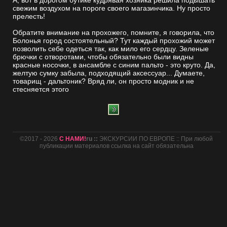
А, вот в дорогом бутике кудрявая хозяйка решила подышать
свежим воздухом на пороге своего магазинчика. Ну просто
прелесть!
Обратите внимание на прохожего, помните, я говорила, что
Болонья город состоятельный? Тут каждый прохожий может
позволить себе одеться так, как мило его сердцу. Зеленые
брючки с отворотами, чтобы обязательно были видны
красные носочки, в ансамбле с синим пальто - это круто. Да,
желтую сумку забыла, подходящий аксессуар... Думаете,
товарищ - дальтоник? Вряд ли, он просто модник и не
стесняется этого
©2017 - 2026
С НАМИ!
ru ::
ЭКСКУРСИИ ПО ЕВРОПЕ :: При любой
публикации материалов ссылка на сайт обязательна