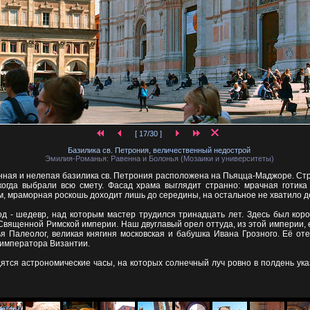
[ 17/30 ]
Базилика св. Петрония, величественный недострой
Эмилия-Романья: Равенна и Болонья (Мозаики и университеты)
нная и нелепая базилика св. Петрония расположена на Пьяцца-Маджоре. Стр
, когда выбрали всю смету. Фасад храма выглядит странно: мрачная готика
, мраморная роскошь доходит лишь до середины, на остальное не хватило д
од - шедевр, над которым мастер трудился тринадцать лет. Здесь был коро
вященной Римской империи. Наш двуглавый орел оттуда, из этой империи, е
я Палеолог, великая княгиня московская и бабушка Ивана Грозного. Её от
 императора Византии.
ятся астрономические часы, на которых солнечный луч ровно в полдень ука