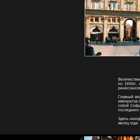
Величестве
по 1650гг.
ренессансом
Главный вх
император С
собой Софь
последнего
Здесь наход
месяц года