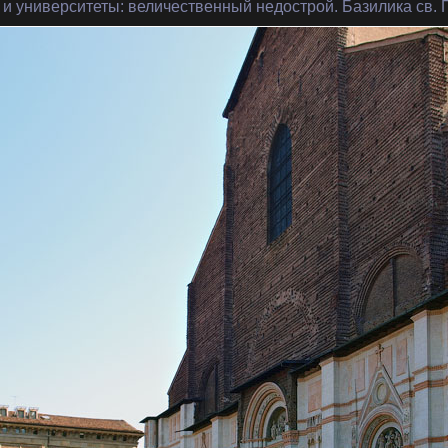
 и университеты
: величественный недострой. Базилика св.