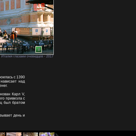
Италия глазами очевидцев - 2017
оилась с 1390
 нависает над
енег.
нован Карл V,
го привезла с
ец был братом
зывает день и