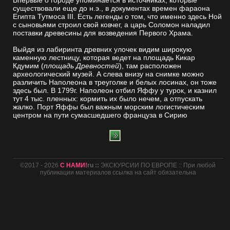
Впервые о городе упоминается в источниках, которые
существовали еще до н.э., в документах времен фараона
Египта Тутмоса III. Есть легенды о том, что именно здесь Ной
с сыновьями строил свой ковчег, а царь Соломон наладил
поставки древесины для возведения Первого Храма.
Выйдя из лабиринта древних улочек видим широкую
каменную лестницу, которая ведет на площадь Кикар
Кдумим (
площадь Древностей
), там расположен
археологический музей. А слева внизу на снимке можно
различить Наполеона в треуголке и белых лосинах, он тоже
здесь был. В 1799г. Наполеон отбил Яффу у турок, и казнил
тут 4 тыс. пленных: кормить их было нечем, а отпускать
жалко. Порт Яффы был важным морским логистическим
центром на пути сумасшедшего француза в Сирию
©2017 - 2026
С НАМИ!
ru ::
ЭКСКУРСИИ ПО ЕВРОПЕ :: При любой
публикации материалов ссылка на сайт обязательна