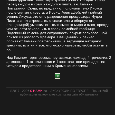
Слева фрагмент интерьера храма Гроба Господня. Сразу
перед входом в храм находится плита, т.н. Камень
Помазания. Сюда, по преданию, положили тело Иисуса
после снятия с креста, а Иосиф Аримафейский (тайный
ученик Иисуса, это он с разрешения прокуратора Иудеи
Пилата снял с креста тело спасителя и обернул его
плащаницей) умастил его тело смесью миро и алоэ, прежде
чем отнести захоронить в своей семейной гробнице.
Подлинный камень для сохранности покрыт полированной
плитой из розового мрамора. Священники и сейчас
поливают Камень благовониями, а верующие натирают
крестики, платки и все, что можно натереть, чтобы освятить
их.
Над Камнем горят восемь неугасимых лампад: 4 греческих, 2
армянских, 1 католическая и 1 коптская, они принадлежат
четырем представленным в Храме конфессиям
©2017 - 2026
С НАМИ!
ru ::
ЭКСКУРСИИ ПО ЕВРОПЕ :: При любой
публикации материалов ссылка на сайт обязательна