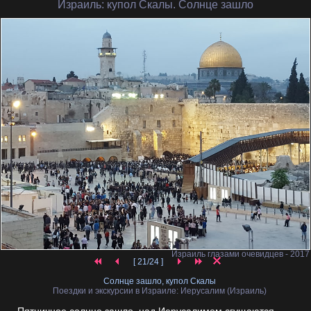
Израиль
: купол Скалы. Солнце зашло
Израиль глазами очевидцев - 2017
[ 21/24 ]
Солнце зашло, купол Скалы
Поездки и экскурсии в Израиле: Иерусалим (Израиль)