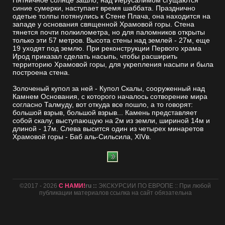
Пятничное солнце зашло, над Иерусалимом сгущаются
синие сумерки, наступает время шаббата. Празднично
одетые толпы потянулись к Стене Плача, она находится на
западе у основания священной Храмовой горы. Стена
тянется почти полкилометра, но для паломников открыты
только эти 57 метров. Высота стены над землей - 27м, еще
19 уходят под землю. При реконструкции Первого храма
Ирод приказал сделать насыпь, чтобы расширить
территорию Храмовой горы, для укрепления насыпи и была
построена стена.
Золоченый купол за ней - Купол Скалы, сооруженный над
Камнем Основания, с которого началось сотворение мира
согласно Талмуду, вот откуда все пошло, а то говорят:
большой взрыв, большой взрыв... Камень представляет
собой скалу, выступающую на 2м из земли, шириной 14м и
длиной - 17м. Слева высится один из четырех минаретов
Храмовой горы - Баб аль-Сильсила, XIVв.
©2017 - 2026
С НАМИ!
ru ::
ЭКСКУРСИИ ПО ЕВРОПЕ :: При любой
публикации материалов ссылка на сайт обязательна