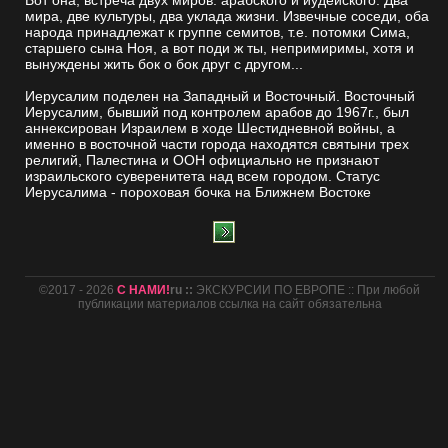
Вот она, встреча двух миров: арабского и иудейского. Два
мира, две культуры, два уклада жизни. Извечные соседи, оба
народа принадлежат к группе семитов, т.е. потомки Сима,
старшего сына Ноя, а вот поди ж ты, непримиримы, хотя и
вынуждены жить бок о бок друг с другом...
Иерусалим поделен на Западный и Восточный. Восточный
Иерусалим, бывший под контролем арабов до 1967г., был
аннексирован Израилем в ходе Шестидневной войны, а
именно в восточной части города находятся святыни трех
религий, Палестина и ООН официально не признают
израильского суверенитета над всем городом. Статус
Иерусалима - пороховая бочка на Ближнем Востоке
©2017 - 2026
С НАМИ!
ru ::
ЭКСКУРСИИ ПО ЕВРОПЕ :: При любой
публикации материалов ссылка на сайт обязательна