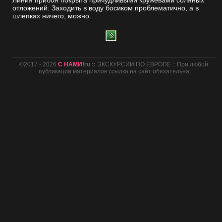
Линия прибоя покрыта причудливыми кружевами соляных
отложений. Заходить в воду босиком проблематично, а в
шлепках ничего, можно.
©2017 - 2026
С НАМИ!
ru ::
ЭКСКУРСИИ ПО ЕВРОПЕ :: При любой
публикации материалов ссылка на сайт обязательна