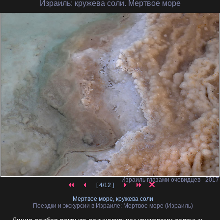
Израиль
: кружева соли. Мертвое море
Израиль глазами очевидцев - 2017
[ 4/12 ]
Мертвое море, кружева соли
Поездки и экскурсии в Израиле: Мертвое море (Израиль)