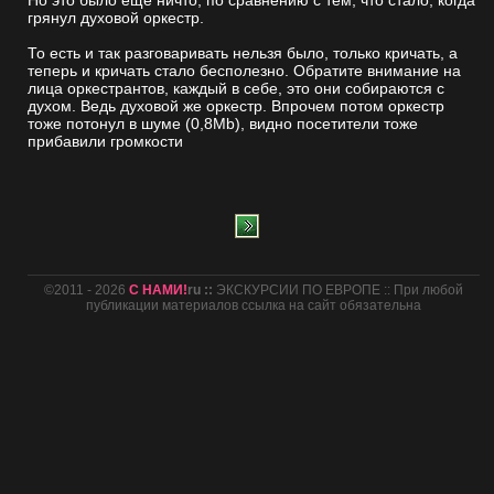
Но это было еще ничто, по сравнению с тем, что стало, когда
грянул духовой оркестр.
То есть и так разговаривать нельзя было, только кричать, а
теперь и кричать стало бесполезно. Обратите внимание на
лица оркестрантов, каждый в себе, это они собираются с
духом. Ведь духовой же оркестр. Впрочем потом оркестр
тоже потонул в шуме (0,8Mb), видно посетители тоже
прибавили громкости
©2011 - 2026
С НАМИ!
ru ::
ЭКСКУРСИИ ПО ЕВРОПЕ :: При любой
публикации материалов ссылка на сайт обязательна