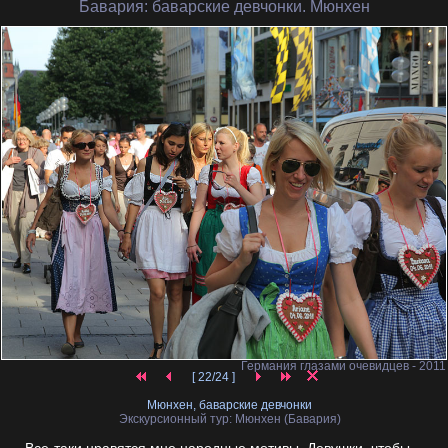
Бавария
: баварские девчонки. Мюнхен
Германия глазами очевидцев - 2011
[ 22/24 ]
Мюнхен, баварские девчонки
Экскурсионный тур: Мюнхен (Бавария)