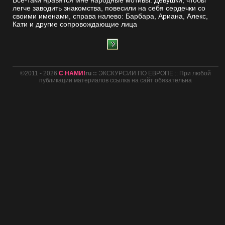
Все-таки нравятся мне народные мотивы. Девушки, чтобы
легче заводить знакомства, повесили на себя сердечки со
своими именами, справа налево: Барбара, Ариана, Алекс,
Кати и другие сопровождающие лица
©2011 - 2026
С НАМИ!
ru ::
ЭКСКУРСИИ ПО ЕВРОПЕ :: При любой
публикации материалов ссылка на сайт обязательна