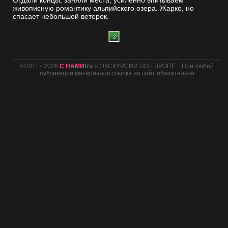
Отдали концы, заняли места, усиленно впитываем
живописную романтику альпийского озера. Жарко, но
спасает небольшой ветерок.
©2011 - 2026
С НАМИ!
ru ::
ЭКСКУРСИИ ПО ЕВРОПЕ :: При любой
публикации материалов ссылка на сайт обязательна