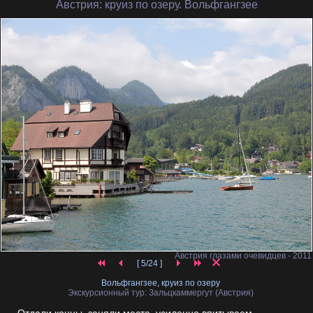
Австрия
: круиз по озеру. Вольфгангзее
Австрия глазами очевидцев - 2011
[ 5/24 ]
Вольфгангзее, круиз по озеру
Экскурсионный тур: Зальцкаммергут (Австрия)