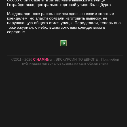
Особо стоит отметить затейливые вывески на улице
Гетрайдегассе, центрально-торговой улице Зальцбурга.
Макдоналдс тоже расположился здесь со своим золотым
кренделем, но власти обязали изготовить вывеску, не
нарушающую общего стиля улицы. Переделали, теперь она
тоже ажурная, с небольшим золотым крендельком в
середине.
©2011 - 2026
С НАМИ!
ru ::
ЭКСКУРСИИ ПО ЕВРОПЕ :: При любой
публикации материалов ссылка на сайт обязательна