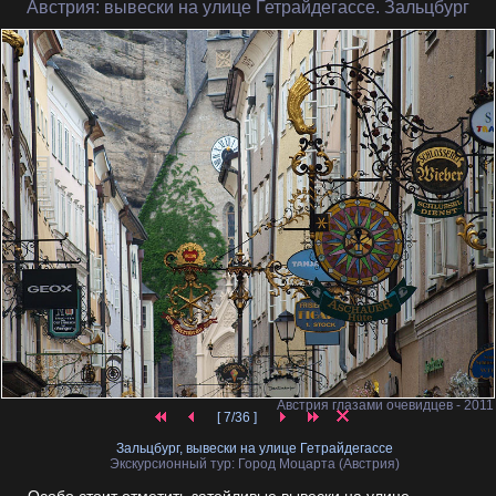
Австрия
: вывески на улице Гетрайдегассе. Зальцбург
Австрия глазами очевидцев - 2011
[ 7/36 ]
Зальцбург, вывески на улице Гетрайдегассе
Экскурсионный тур: Город Моцарта (Австрия)