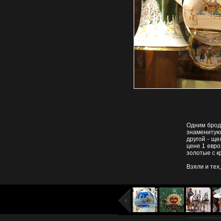
Одним брод
знаменитую
другой - ще
цене 1 евро 
золотые с к
Взяли и тех,