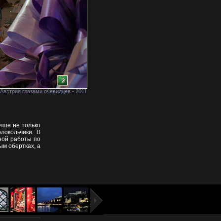
Австрия глазами очевидцев - 2011
чше не только
локольчики. В
чной работы по
бым обертках, а