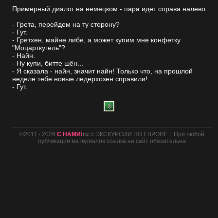
Примерный диалог на немецком - пара идет справа налево:
- Грета, перейдем на ту сторону?
- Гут.
- Гретхен, майне либе, а может купим мне конфетку
"Моцарткугель"?
- Найн.
- Ну купи, битте шён...
- Я сказала - найн, значит найн! Только что, на прошлой
неделе тебе новые ледерхозен справили!
- Гут.
©2011 - 2026
С НАМИ!
ru ::
ЭКСКУРСИИ ПО ЕВРОПЕ :: При любой
публикации материалов ссылка на сайт обязательна