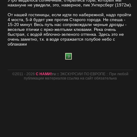
Утро выдалось солнечным, открылись горы, которых мы
накануне не увидели, это, наверное, пик Унтерсберг (1972м).
От нашей гостиницы, если идти по набережной, надо пройти
4 моста, 5-й будет уже против Старого города. Не спеша -
15-20 минут. Весь путь нас сопровождали черные дрозды -
веселые птички с ярко-желтыми клювами. Река очень
быстрая, с водой яблочно-зеленого оттенка. Здесь это не
очень заметно, т.к. в воде отражается голубое небо с
облаками
©2011 - 2026
С НАМИ!
ru ::
ЭКСКУРСИИ ПО ЕВРОПЕ :: При любой
публикации материалов ссылка на сайт обязательна