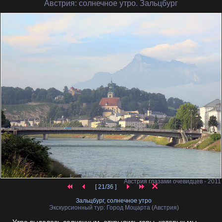
Австрия
: солнечное утро. Зальцбург
Австрия глазами очевидцев - 2011
[ 21/36 ]
Зальцбург, солнечное утро
Экскурсионный тур: Город Моцарта (Австрия)