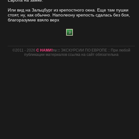
Европа на замке.
Или вид на Зальцбург из крепостного окна. Еще там пушки
стоят, ну, как обычно. Наполеону крепость сдалась без боя,
благоразумие взяло верх
©2011 - 2026
С НАМИ!
ru ::
ЭКСКУРСИИ ПО ЕВРОПЕ :: При любой
публикации материалов ссылка на сайт обязательна