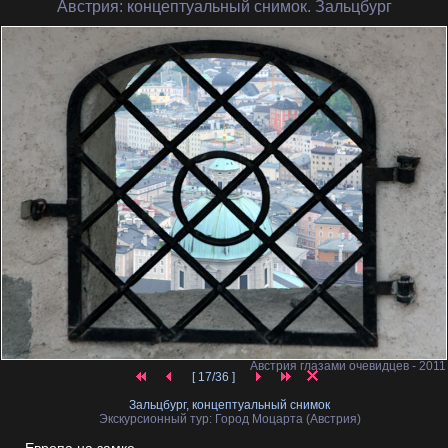
Австрия
: концептуальный снимок. Зальцбург
Австрия глазами очевидцев - 2011
[ 17/36 ]
Зальцбург, концептуальный снимок
Экскурсионный тур: Город Моцарта (Австрия)