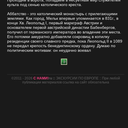
Проходим в ворота, попадаем в несуетный мир служителей
культа под сенью католического креста.
Аббатство - это католический монастырь с прилегающими
землями. Как город, Мельк впервые упоминается в 831г., в
конце Xв. Леопольд I, первый маркграф Австрии и
основателем первой австрийской династии Бабенбергов,
получил от германского императора во владение эти места.
Его потомки аккуратно добавляли сокровищ в копилку
резиденции своего славного предка, пока Леопольд II в 1089
не передал крепость бенедиктинскому ордену. Думаю по
политическим мотивам: он неудачно воевал
©2011 - 2026
С НАМИ!
ru ::
ЭКСКУРСИИ ПО ЕВРОПЕ :: При любой
публикации материалов ссылка на сайт обязательна