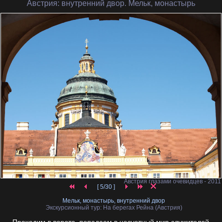
Австрия
: внутренний двор. Мельк, монастырь
Австрия глазами очевидцев - 2011
[ 5/30 ]
Мельк, монастырь, внутренний двор
Экскурсионный тур: На берегах Рейна (Австрия)