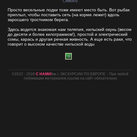
Симбел)
Просто весельные лодки тоже имеют место быть. Вот рыбак
приплыл, чтобы поставить сеть (на корме лежит) вдоль
заросшего тростником берега.
Здесь водится знакомая нам тиляпия, нильский окунь (весом
до десяти и более килограммов!), простой и электрический
сомы, карась и другая речная живность. А еще есть раки, что
говорит о высоком качестве нильской воды
©2022 - 2026
С НАМИ!
ru ::
ЭКСКУРСИИ ПО ЕВРОПЕ :: При любой
публикации материалов ссылка на сайт обязательна