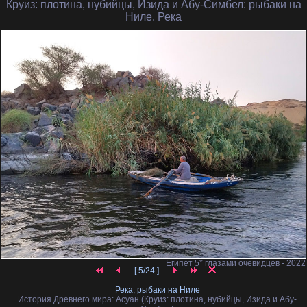
Круиз: плотина, нубийцы, Изида и Абу-Симбел
: рыбаки на
Ниле. Река
Египет 5* глазами очевидцев - 2022
[ 5/24 ]
Река, рыбаки на Ниле
История Древнего мира: Асуан (Круиз: плотина, нубийцы, Изида и Абу-