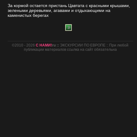
За кормой остается пристань Цавтата с красными крышами,
зелеными деревьями, агавами и отдыхающими на
каменистых берегах
©2010 - 2026
С НАМИ!
ru ::
ЭКСКУРСИИ ПО ЕВРОПЕ :: При любой
публикации материалов ссылка на сайт обязательна