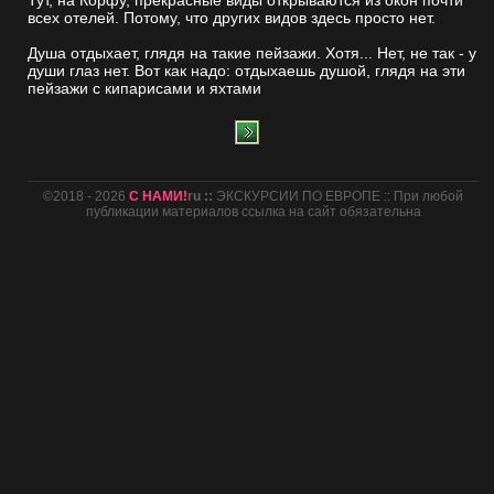
Тут, на Корфу, прекрасные виды открываются из окон почти
всех отелей. Потому, что других видов здесь просто нет.
Душа отдыхает, глядя на такие пейзажи. Хотя... Нет, не так - у
души глаз нет. Вот как надо: отдыхаешь душой, глядя на эти
пейзажи с кипарисами и яхтами
©2018 - 2026
С НАМИ!
ru ::
ЭКСКУРСИИ ПО ЕВРОПЕ :: При любой
публикации материалов ссылка на сайт обязательна