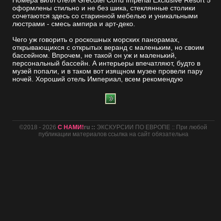
Номера вилл отеля Grecotel Corfu Imperial Exclusive Resort 5*
оформлены стильно и не без шика, стеклянные столики
сочетаются здесь со старинной мебелью и уникальными
люстрами - смесь ампира и арт-деко.
Чего уж говорить о роскошных морских панорамах,
открывающихся с открытых веранд с маленьким, но своим
бассейном. Впрочем, не такой он уж и маленький,
персональный бассейн. А интерьеры впечатляют, будто в
музей попали, и в таком вот изящном музее провели пару
ночей. Хороший отель Империал, всем рекомендую
©2018 - 2026
С НАМИ!
ru ::
ЭКСКУРСИИ ПО ЕВРОПЕ :: При любой
публикации материалов ссылка на сайт обязательна