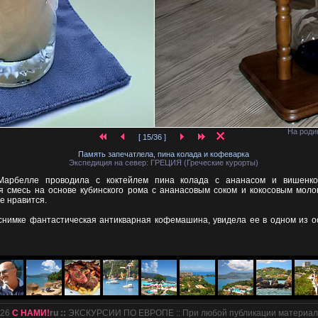
На роди
[ 15/36 ]
Память запечатлела, пина колада и кофеварка
Экспедиция на север: ГРЕЦИЯ (Греческие курорты)
Марбелле проводила с коктейлем пина колада с ананасом и вишенко
ая смесь на основе кубинского рома с ананасовым соком и кокосовым моло
е нравится.
снимке фантастическая антикварная кофемашина, увидела ее в одном из 
026
С НАМИ!
ru ::
ЭКСКУРСИИ ПО ЕВРОПЕ :: При любой публикации материало