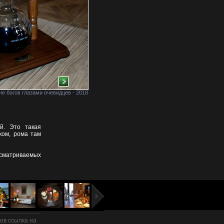
не богов глазами очевидцев - 2018
й. Это такая
ком, рома там
осматриваемых
в ссылка на