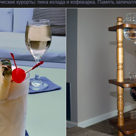
ческие курорты
: пина колада и кофеварка. Память запечат